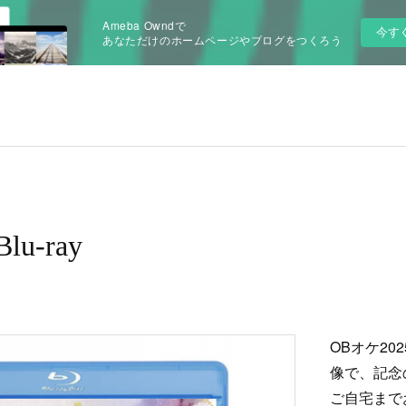
Ameba Owndで
今す
あなただけのホームページやブログをつくろう
lu-ray
OBオケ2
像で、記念
ご自宅まで