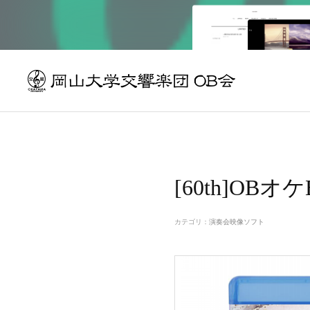
[60th]OBオケB
カテゴリ
：
演奏会映像ソフト