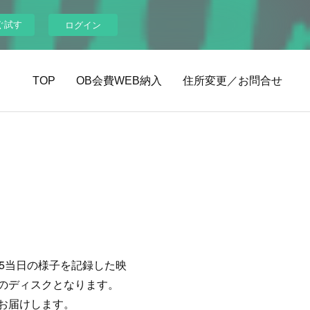
ぐ試す
ログイン
TOP
OB会費WEB納入
住所変更／お問合せ
025当日の様子を記録した映
のディスクとなります。
お届けします。