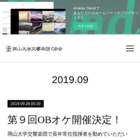
Ameba Owndで
あなただけのホームページやブログをつ
くろう
今すぐ試す
2019
.
09
2019.09.28 05:29
第９回OBオケ開催決定！
岡山大学交響楽団で長年常任指揮者を勤めていただい